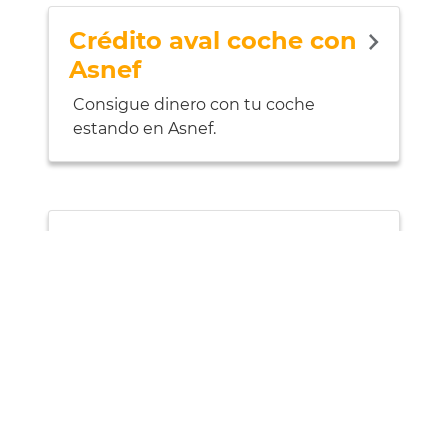
Crédito aval coche con
Asnef
Consigue dinero con tu coche
estando en Asnef.
Crédito con aval
Tenemos la solución para un crédito
por tu coche con aval.
Solicitar préstamo