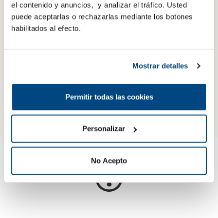
el contenido y anuncios, y analizar el tráfico. Usted
Envíanos la documentación y la
puede aceptarlas o rechazarlas mediante los botones
revisamos al momento
habilitados al efecto.
Te ingresamos el dinero en tu cuenta
en menos de
24 horas
Mostrar detalles
Permitir todas las cookies
Solicitar préstamo
Personalizar
No Acepto